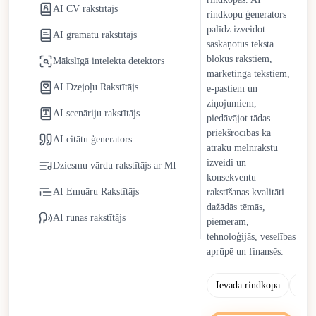
AI CV rakstītājs
rindkopu ģenerators
MI rakstītāji turpina attīstīties ar uzlabojumiem kontekstuālajā
palīdz izveidot
AI grāmatu rakstītājs
izpratnē, toņa pielāgošanā un stilistiskajā elastībā. Cilvēku
saskaņotus teksta
uzraudzība joprojām ir būtiska, lai saglabātu oriģinalitāti,
blokus rakstiem,
Mākslīgā intelekta detektors
stratēģisko ieskatu un ētisku atbildību. Tā vietā, lai aizstātu
mārketinga tekstiem,
AI Dzejoļu Rakstītājs
cilvēku rakstītājus, MI rakstītāji darbojas kā sadarbības partneri,
e-pastiem un
ziņojumiem,
kas racionalizē atkārtotus uzdevumus, vienlaikus atbalstot
AI scenāriju rakstītājs
piedāvājot tādas
cilvēku vadītu radošumu un lēmumu pieņemšanu.
priekšrocības kā
AI citātu ģenerators
ātrāku melnrakstu
izveidi un
Dziesmu vārdu rakstītājs ar MI
konsekventu
AI Emuāru Rakstītājs
rakstīšanas kvalitāti
dažādās tēmās,
AI runas rakstītājs
piemēram,
tehnoloģijās, veselības
aprūpē un finansēs.
Ievada rindkopa
Kop