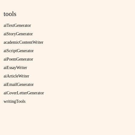
tools
aiTextGenerator
aiStoryGenerator
academicContentWriter
aiScriptGenerator
aiPoemGenerator
aiEssayWriter
aiArticleWriter
aiEmailGenerator
aiCoverLetterGenerator
writingTools