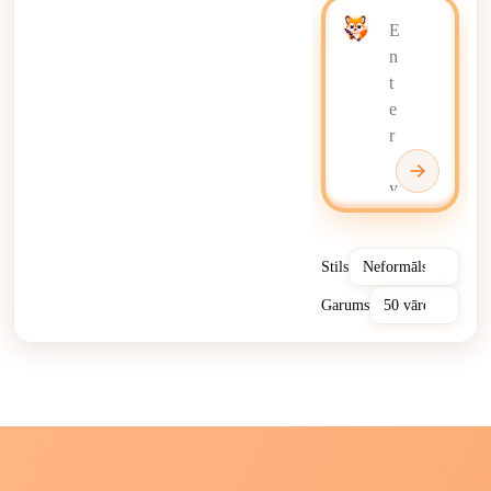
Stils
Garums