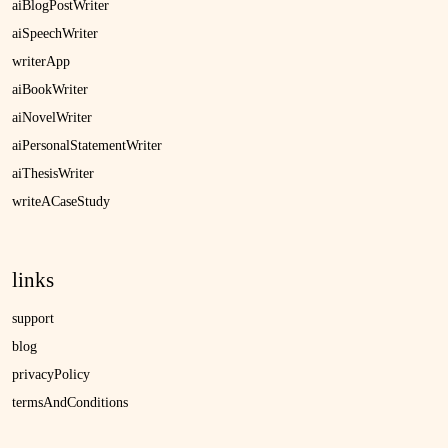
aiBlogPostWriter
aiSpeechWriter
writerApp
aiBookWriter
aiNovelWriter
aiPersonalStatementWriter
aiThesisWriter
writeACaseStudy
links
support
blog
privacyPolicy
termsAndConditions