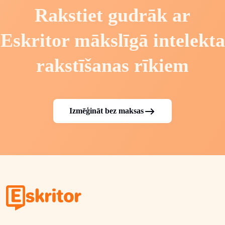
Rakstiet gudrāk ar
Eskritor mākslīgā intelekta
rakstīšanas rīkiem
Izmēģināt bez maksas