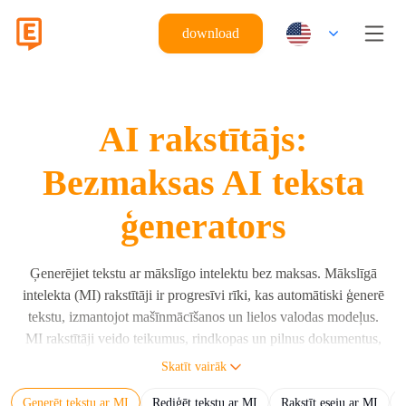
download
AI rakstītājs:
Bezmaksas AI teksta
ģenerators
Ģenerējiet tekstu ar mākslīgo intelektu bez maksas. Mākslīgā
intelekta (MI) rakstītāji ir progresīvi rīki, kas automātiski ģenerē
tekstu, izmantojot mašīnmācīšanos un lielos valodas modeļus.
MI rakstītāji veido teikumus, rindkopas un pilnus dokumentus,
izmantojot lietotāja norādījumus un lielos valodas modeļus
Skatīt vairāk
(LVM), piemēram, Eskritor, GPT, Claude un Gemini. MI
Ģenerēt tekstu ar MI
Rediģēt tekstu ar MI
Rakstīt eseju ar MI
rakstītājs ģenerē cilvēkam saprotamu tekstu, balstoties uz