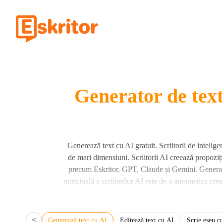
Generator de text
Generează text cu AI gratuit. Scriitorii de intelig
de mari dimensiuni. Scriitorii AI creează propoziț
precum Eskritor, GPT, Claude și Gemini. Generator
principală a scriitorilor AI este de a automatiza cre
Folosește scriitori și generatoare AI pentru crearea
sentimentul, tonalita
<
Generează text cu AI
Editează text cu AI
Scrie eseu c