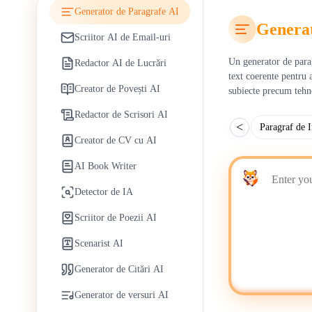
Generator de Paragrafe AI
Generat
Scriitor AI de Email-uri
Un generator de parag
Redactor AI de Lucrări
text coerente pentru 
Creator de Povești AI
subiecte precum tehno
Redactor de Scrisori AI
<
Paragraf de 
Creator de CV cu AI
AI Book Writer
Detector de IA
Scriitor de Poezii AI
Scenarist AI
Generator de Citări AI
Generator de versuri AI