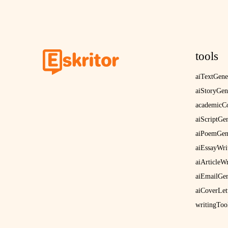
tools
aiTextGene
aiStoryGen
academicCo
aiScriptGe
aiPoemGen
aiEssayWri
aiArticleWr
aiEmailGen
aiCoverLet
writingToo