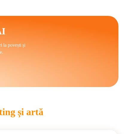
 comunicare profesională fără costuri ridicate sau
tică. Supravegherea umană rămâne esențială pentru
AI
criitorii AI acționează ca parteneri colaborativi care
or conduse de oameni.
 la povești și
e.
ing și artă