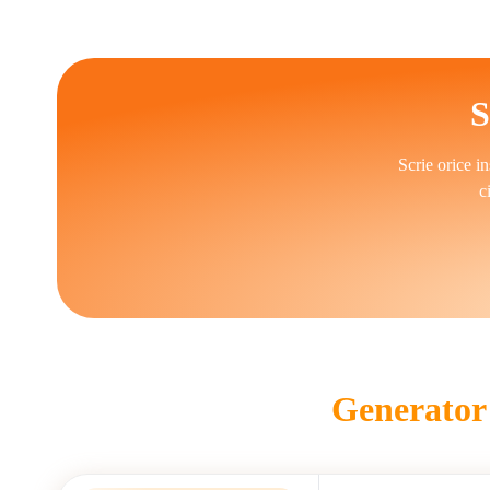
strategie și planificare creativă. Persoanele obț
Scriitorii AI continuă să evolueze cu îmbunătăți
S
păstrarea originalității, perspectivei strategice și 
eficientizează sarci
Scrie orice i
c
Generator 