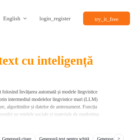
English
login_register
try_it_free
ext cu inteligență
xt folosind învățarea automată și modele lingvistice
r prin intermediul modelelor lingvistice mari (LLM)
e, algoritmilor și datelor de antrenament. Funcția
postări pe rețelele sociale și materiale de marketing.
conținut. Determină lizibilitatea textului, lungimea,
 precizia gramaticală.
>
Generează citare
Generează text pentru schiță
Generează text de rezu