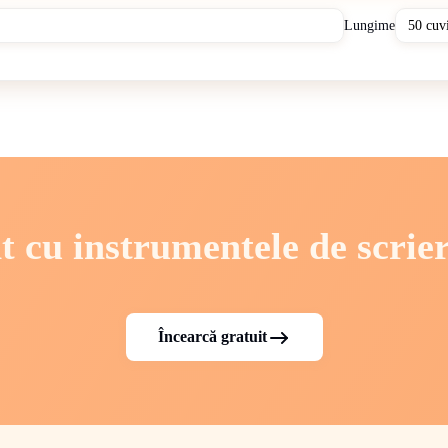
Lungime
t cu instrumentele de scrie
Încearcă gratuit