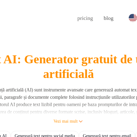
pricing
blog
 AI: Generator gratuit de t
artificială
ență artificială (AI) sunt instrumente avansate care generează automat te
ii, paragrafe și documente complete folosind instrucțiunile utilizatorilo
ul AI produce text lizibil pentru oameni pe baza prompturilor de intrar
area de conținut pentru diverse formate scrise, inclusiv bloguri, articole, 
Vezi mai mult
 de ciorne, rescrierea conținutului, sumarizare și găsirea de noi idei de 
tea, expertiza, claritatea, consecvența formatării, diversitatea lexicală și
u AI
Generează text pentru social media
Generează text pentru email