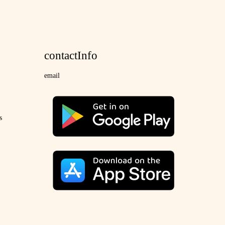
contactInfo
email
s