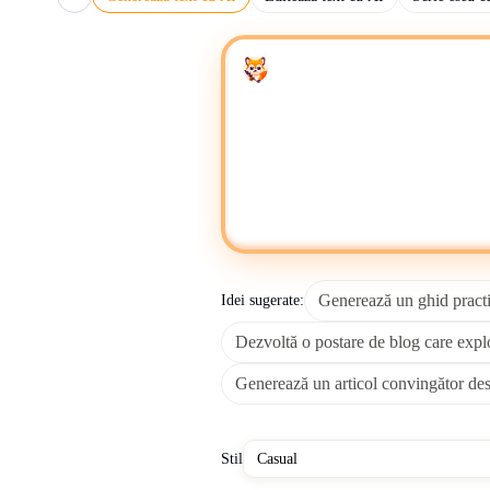
Poți stoca, organiza și edita conținutul generat d
Pentru gestionarea avansată a conținutului și ed
Enter your prompt
Când verifici fapte sau explorezi cont
Generează rapid text lizibil profesional, menține co
comune și generează fraze generice deoarece scri
Un generator gratuit de scriere AI deservește indus
marketing de conținut, documentație de asistență 
blogging personal. Instrumentele automatizate de sc
Generează un ghid practic
Idei sugerate:
Dezvoltă o postare de blog care explo
Scriitorii AI influențează industrii precum marketi
personalizate scalabile. În marketing, permit echipe
Generează un articol convingător desp
Cu toate acestea, dependența de scriitori AI int
Organizațiile abordează provocările ado
Stil
Afacerile beneficiază de costuri operaționale mai 