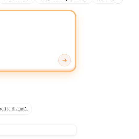
Google Docs
, în funcție de spațiul de lucru preferat.
a rafina și distribui eficient textul generat de AI.
i cu cunoștințe organizate de oameni.
 de scriere AI introduc erori factuale, repetă modele
xacte, cât și inexacte. Adesea se luptă cu nuanțe
nizori SaaS. Companiile folosesc scriitori AI pentru
I pentru redactare academică, crearea CV-urilor și
istenții de redactare academică ajută la accelerarea
i de creare a conținutului și permiterea comunicării
ctarea temelor și dezvoltarea materialelor didactice.
cii la distanță.
tate a conținutului și răspândirea dezinformării.
parență pentru conținutul generat de AI.
gratuit. Echipele de conținut realocă resurse către