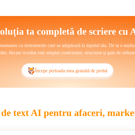
in suport accesibil pentru redactare pentru bloguri, proiecte academice și
constrângeri de timp.
ri în înțelegerea contextuală, adaptarea tonului și flexibilitatea stilis
oluția ta completă de scriere cu 
responsabilității etice. Mai degrabă decât să înlocuiască scriitorii umani, s
nile repetitive, susținând în același timp creativitatea și luarea deciziil
nstantaneu cu instrumente care se adaptează la inputul tău. De la e-mailuri
itări, fiecare rezultat este adaptat contextului, structurat și gata de utilizar
Începe perioada mea gratuită de probă
de text AI pentru afaceri, market