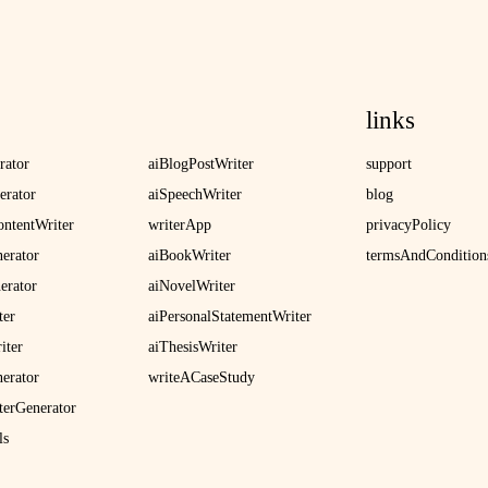
links
rator
aiBlogPostWriter
support
erator
aiSpeechWriter
blog
ntentWriter
writerApp
privacyPolicy
nerator
aiBookWriter
termsAndCondition
erator
aiNovelWriter
ter
aiPersonalStatementWriter
iter
aiThesisWriter
erator
writeACaseStudy
terGenerator
ls