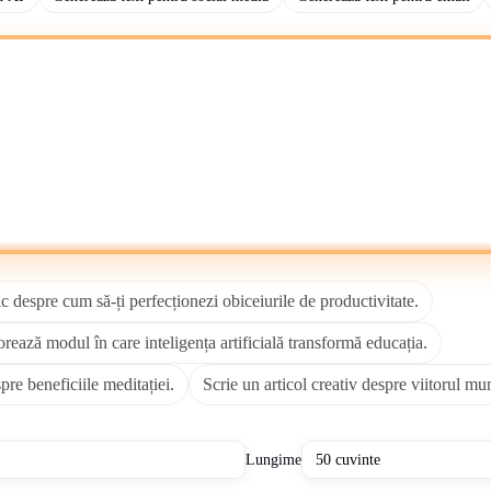
e AI folosind instrumente precum
Microsoft OneNote
,
Google Drive
sau
itarea colaborativă, platforme precum
Notion
oferă medii flexibile pentru 
extul de fundal, referirea la
Wikipedia
poate completa rezultatul AI-ulu
nsecvența stilistică și susține mai multe limbi în rezultate. Instrumentele
itorii AI se bazează pe date de antrenament care conțin atât informații e
creative și expertiză detaliată în domeniu fără supraveghere umană.
trii precum e-commerce, organizații media, instituții educaționale și fur
pentru clienți și raportare internă. Persoanele fizice aplică scriitori A
riere pentru blog, generatoarele de scripturi pentru servicii clienți și as
 despre cum să-ți perfecționezi obiceiurile de productivitate.
fluxurilor de lucru și extinderea capacităților de publicare.
rează modul în care inteligența artificială transformă educația.
ngul, educația, jurnalismul și comerțul electronic prin reducerea timpulu
lor să scaleze campaniile eficient. În educație, sprijină tutoriatul, reda
re beneficiile meditației.
Scrie un articol creativ despre viitorul mun
roduce preocupări etice, inclusiv riscuri de plagiat, probleme de autentici
ptând protocoale mai stricte de verificare a faptelor și politici de trans
Lungime
mici și timpi de execuție mai rapizi în marketing folosind un scriitor AI 