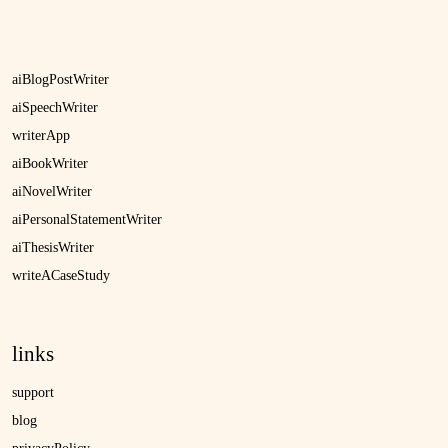
aiBlogPostWriter
aiSpeechWriter
writerApp
aiBookWriter
aiNovelWriter
aiPersonalStatementWriter
aiThesisWriter
writeACaseStudy
links
support
blog