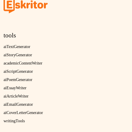
tools
aiTextGenerator
aiStoryGenerator
academicContentWriter
aiScriptGenerator
aiPoemGenerator
aiEssayWriter
aiArticleWriter
aiEmailGenerator
aiCoverLetterGenerator
writingTools