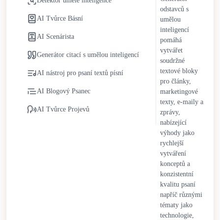
Detektor umělé inteligence
odstavců s
AI nástroje pro psaní se nadále vyvíjejí se zlepšeními v
AI Tvůrce Básní
umělou
kontextuálním porozumění, adaptaci tónu a stylistické
inteligencí
AI Scenárista
flexibilitě. Lidský dohled zůstává nezbytný pro zachování
pomáhá
originality, strategického vhledu a etické odpovědnosti. Spíše
vytvářet
Generátor citací s umělou inteligencí
soudržné
než nahrazení lidských spisovatelů, AI nástroje pro psaní
textové bloky
fungují jako spolupracující partneři, kteří zefektivňují opakující
AI nástroj pro psaní textů písní
pro články,
se úkoly a zároveň podporují kreativitu a rozhodování vedené
AI Blogový Psanec
marketingové
člověkem.
texty, e-maily a
AI Tvůrce Projevů
zprávy,
nabízející
výhody jako
rychlejší
vytváření
konceptů a
konzistentní
kvalitu psaní
napříč různými
tématy jako
technologie,