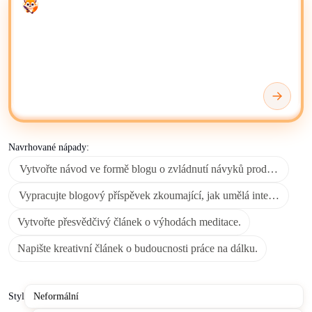
Enter your prompt
psané formáty, včetně blogů, článků, příspěvků na sociálních
sítích a marketingových materiálů.
Používejte AI nástroje pro psaní a generátory k vytváření
konceptů, přepisování obsahu, sumarizaci a hledání nových
nápadů na obsah. Určete čitelnost textu, délku, sentiment, tón,
odbornost, jasnost, konzistenci formátování, lexikální
rozmanitost a gramatickou přesnost.
Navrhované nápady:
Svůj obsah generovaný umělou inteligencí můžete ukládat,
Vytvořte návod ve formě blogu o zvládnutí návyků produktivity.
organizovat a upravovat pomocí nástrojů jako
Microsoft
OneNote
,
Google Drive
nebo
Google Docs
, podle vašeho
Vypracujte blogový příspěvek zkoumající, jak umělá inteligence tr
preferovaného pracovního prostředí.
Vytvořte přesvědčivý článek o výhodách meditace.
Pro pokročilou správu obsahu a kolaborativní úpravy poskytují
Napište kreativní článek o budoucnosti práce na dálku.
platformy jako
Notion
flexibilní prostředí pro efektivní
zdokonalování a distribuci textu generovaného umělou
inteligencí. Při ověřování faktů nebo zkoumání kontextu může
Styl
být užitečné odkazovat na
Wikipedii
, která doplňuje výstup AI