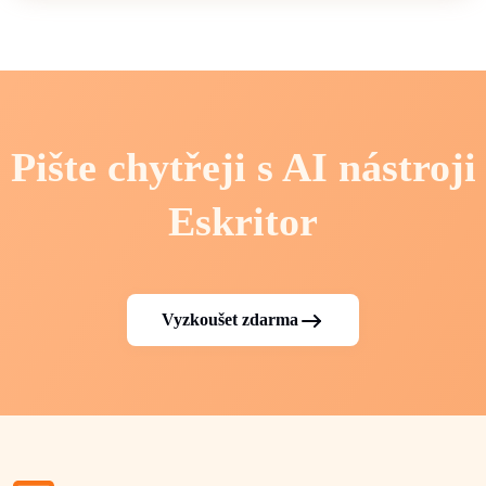
Pište chytřeji s AI nástroji
Eskritor
Vyzkoušet zdarma