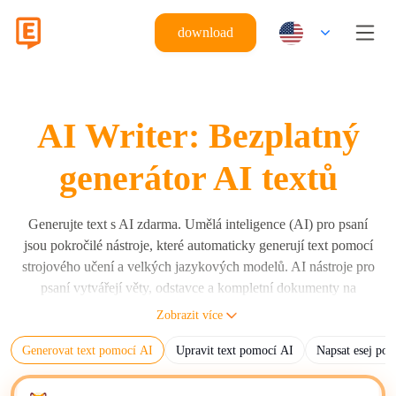
download
AI Writer: Bezplatný
generátor AI textů
Generujte text s AI zdarma. Umělá inteligence (AI) pro psaní
jsou pokročilé nástroje, které automaticky generují text pomocí
strojového učení a velkých jazykových modelů. AI nástroje pro
psaní vytvářejí věty, odstavce a kompletní dokumenty na
základě uživatelských instrukcí s využitím velkých jazykových
Zobrazit více
modelů (LLM) jako jsou Eskritor, GPT, Claude a Gemini. AI
Generovat text pomocí AI
Upravit text pomocí AI
Napsat esej po
generátor textu vytváří člověkem čitelný text na základě
vstupních pokynů, algoritmů a trénovacích dat. Hlavní funkcí
AI nástrojů pro psaní je automatizace tvorby obsahu pro různé