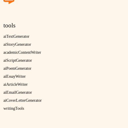
tools
aiTextGenerator
aiStoryGenerator
academicContentWriter
aiScriptGenerator
aiPoemGenerator
aiEssayWriter
aiArticleWriter
aiEmailGenerator
aiCoverLetterGenerator
writingTools