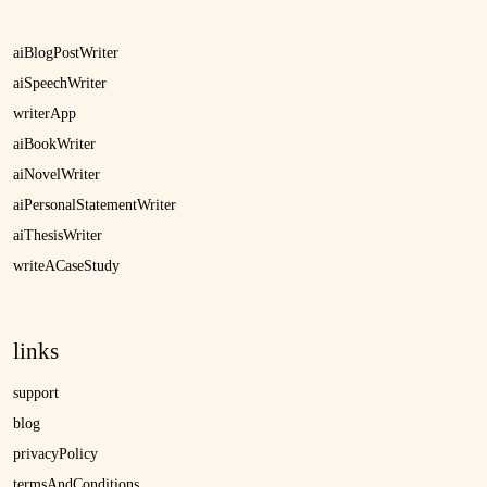
aiBlogPostWriter
aiSpeechWriter
writerApp
aiBookWriter
aiNovelWriter
aiPersonalStatementWriter
aiThesisWriter
writeACaseStudy
links
support
blog
privacyPolicy
termsAndConditions