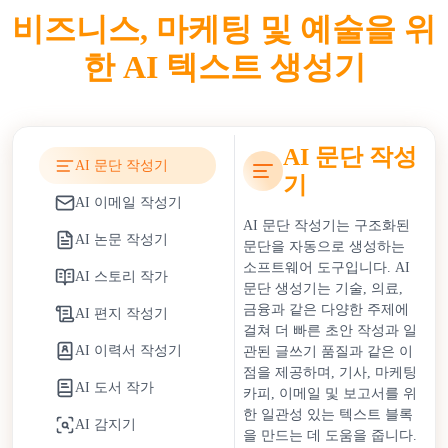
니다. 마케팅에서는 팀이 캠페인을 효율적으로 확장할 수
비즈니스, 마케팅 및 예술을 위
있게 합니다. 교육에서는 튜터링, 과제 초안 작성 및 교육
한 AI 텍스트 생성기
자료 개발을 지원합니다. 그러나 AI 작성 도구에 대한 의
존은 표절 위험, 콘텐츠 진위 문제 및 잘못된 정보 확산을
포함한 윤리적 우려를 야기합니다. 조직은 AI 생성 콘텐
츠에 대한 더 엄격한 사실 확인 프로토콜과 투명성 정책을
AI 문단 작성
채택하여 이러한 과제를 해결합니다.
AI 문단 작성기
기
기업은 무료 AI 작성 도구를 사용함으로써 운영 비용 절
AI 이메일 작성기
감과 마케팅 처리 시간 단축의 혜택을 얻습니다. 콘텐츠
AI 문단 작성기는 구조화된
AI 논문 작성기
팀은 전략과 창의적인 계획에 자원을 재할당할 수 있습니
문단을 자동으로 생성하는
소프트웨어 도구입니다. AI
다. 개인은 높은 비용이나 시간적 부담 없이 블로그, 학술
AI 스토리 작가
문단 생성기는 기술, 의료,
프로젝트 및 전문적인 커뮤니케이션을 위한 접근 가능한
금융과 같은 다양한 주제에
AI 편지 작성기
작문 지원을 얻습니다.
걸쳐 더 빠른 초안 작성과 일
AI 이력서 작성기
관된 글쓰기 품질과 같은 이
AI 작성 도구는 맥락 이해, 어조 적응 및 스타일 유연성의
점을 제공하며, 기사, 마케팅
개선으로 계속 발전하고 있습니다. 독창성, 전략적 통찰력
AI 도서 작가
카피, 이메일 및 보고서를 위
및 윤리적 책임을 보존하기 위해서는 인간의 감독이 여전
한 일관성 있는 텍스트 블록
AI 감지기
히 필수적입니다. AI 작성 도구는 인간 작가를 대체하기
을 만드는 데 도움을 줍니다.