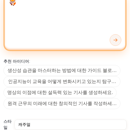
Enter your prompt
한 문서 형식에 대한 콘텐츠 생성을 자동화하는 것입니다.
AI 작성 도구와 생성기를 사용하여 초안 생성, 콘텐츠 재
작성, 요약 및 새로운 콘텐츠 아이디어를 찾을 수 있습니
다. 텍스트의 가독성, 길이, 감정, 어조, 전문성, 명확성, 형
식 일관성, 어휘 다양성 및 문법적 정확성을 결정할 수 있
습니다.
선호하는 작업 공간에 따라
Microsoft OneNote
,
Google
추천 아이디어:
Drive
또는
Google Docs
와 같은 도구를 사용하여 AI 생성
생산성 습관을 마스터하는 방법에 대한 가이드 블로그를 생
콘텐츠를 저장, 정리 및 편집할 수 있습니다.
인공지능이 교육을 어떻게 변화시키고 있는지 탐구하는 블로
고급 콘텐츠 관리 및 협업 편집을 위해
Notion
과 같은 플랫
폼은 AI 생성 텍스트를 효율적으로 정제하고 배포할 수
명상의 이점에 대한 설득력 있는 기사를 생성하세요.
있는 유연한 환경을 제공합니다. 사실을 확인하거나 배경
원격 근무의 미래에 대한 창의적인 기사를 작성하세요.
맥락을 탐색할 때
Wikipedia
를 참조하면 AI의 출력을 인간
이 큐레이션한 지식으로 보완할 수 있습니다.
스타
전문적으로 읽을 수 있는 텍스트를 빠르게 생성하고, 스타
일
일 일관성을 유지하며, 출력 전반에 걸쳐 여러 언어를 지