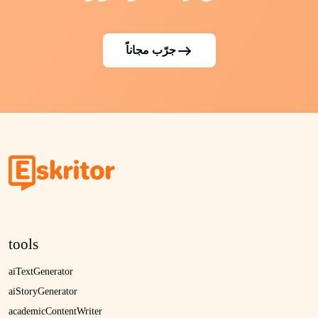
جرّب مجاناً
tools
aiTextGenerator
aiStoryGenerator
academicContentWriter