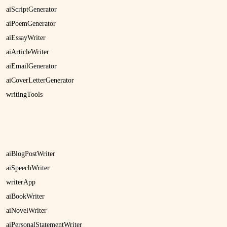
aiScriptGenerator
aiPoemGenerator
aiEssayWriter
aiArticleWriter
aiEmailGenerator
aiCoverLetterGenerator
writingTools
aiBlogPostWriter
aiSpeechWriter
writerApp
aiBookWriter
aiNovelWriter
aiPersonalStatementWriter