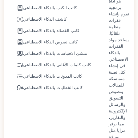
هو أداة
يستمر كتّاب الذكاء الاصطناعي في التطور مع تحسينات في
برمجية
كاتب الكتب بالذكاء الاصطناعي
فهم السياق وتكييف النبرة والمرونة الأسلوبية. يظل الإشراف
تقوم بإنشاء
البشري ضروريًا للحفاظ على الأصالة والرؤية الاستراتيجية
كاشف الذكاء الاصطناعي
فقرات
والمسؤولية الأخلاقية. بدلاً من استبدال الكتّاب البشريين، يعمل
منظمة
كاتب القصائد بالذكاء الاصطناعي
كتّاب الذكاء الاصطناعي كشركاء تعاونيين يبسطون المهام
تلقائيًا.
المتكررة مع دعم الإبداع وصنع القرار بقيادة الإنسان.
يساعد مولد
كاتب نصوص الذكاء الاصطناعي
الفقرات
بالذكاء
منشئ الاقتباسات بالذكاء الاصطناعي
الاصطناعي
كاتب كلمات الأغاني بالذكاء الاصطناعي
في إنشاء
كتل نصية
كاتب المدونات بالذكاء الاصطناعي
متماسكة
للمقالات
كاتب الخطابات بالذكاء الاصطناعي
ونصوص
التسويق
والرسائل
الإلكترونية
والتقارير،
مما يوفر
مزايا مثل
صياغة