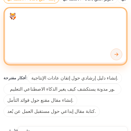
المطالبات المدخلة والخوارزميات وبيانات التدريب. الوظيفة
الأساسية لكتّاب الذكاء الاصطناعي هي أتمتة إنشاء المحتوى
Enter your prompt
لمختلف تنسيقات الكتابة، بما في ذلك المدونات والمقالات
ومنشورات وسائل التواصل الاجتماعي والمواد التسويقية.
استخدم كتّاب الذكاء الاصطناعي ومولداته لإنشاء المسودات
وإعادة صياغة المحتوى والتلخيص وإيجاد أفكار محتوى جديدة.
حدد قابلية قراءة النص وطوله ومشاعره ونبرته وخبرته
ووضوحه واتساق التنسيق والتنوع المعجمي والدقة النحوية.
يمكنك تخزين وتنظيم وتحرير المحتوى الذي تم إنشاؤه بالذكاء
إنشاء دليل إرشادي حول إتقان عادات الإنتاجية.
أفكار مقترحة:
، أو
Microsoft OneNote
الاصطناعي باستخدام أدوات مثل
، اعتمادًا على مساحة العمل
Google Docs
، أو
Google Drive
المفضلة لديك.
إنشاء مقال مقنع حول فوائد التأمل.
للإدارة المتقدمة للمحتوى والتحرير التعاوني، توفر منصات مثل
كتابة مقال إبداعي حول مستقبل العمل عن بُعد.
بيئات مرنة لتحسين وتوزيع النص المنشأ بالذكاء
Notion
الاصطناعي بكفاءة. عند التحقق من الحقائق أو استكشاف
Wikipedia
السياق الخلفي، يمكن أن تكمل الإشارة إلى