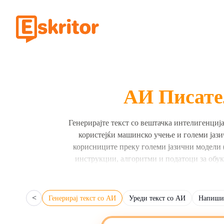
АИ Писател
Генерирајте текст со вештачка интелигенциј
користејќи машинско учење и големи јази
корисниците преку големи јазични модели (Г
инструкции, алгоритми и податоци за обу
формати, вклучу
Користете ВИ писатели и генератори за созда
<
Генерирај текст со АИ
Уреди текст со АИ
Напиши 
текстот, должината, сентиментот, тонали