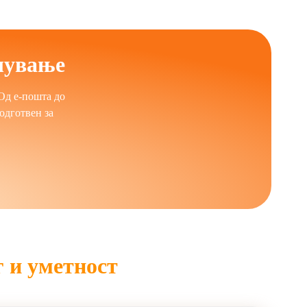
ијали. Сепак, потпирањето на ВИ писатели
содржината и ширење на дезинформации.
политики за транспарентност за содржина
шување
ристење на бесплатен ВИ писател. Тимовите за
Од е-пошта до
истапна поддршка за пишување за блогови,
одготвен за
нски оптоварувања.
тонот и стилската флексибилност. Човечкиот
есто да ги заменат човечките писатели, ВИ
ја поддржуваат креативноста и одлучувањето
г и уметност