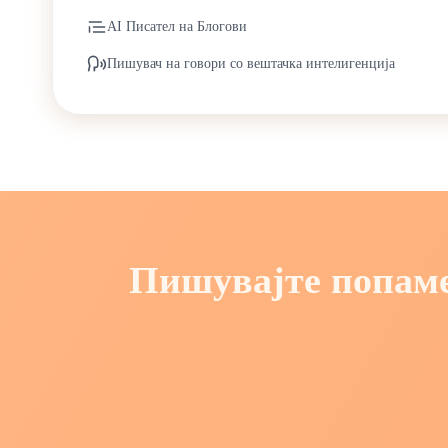
AI Писател на Блогови
Пишувач на говори со вештачка интелигенција
Пишувајте попамет