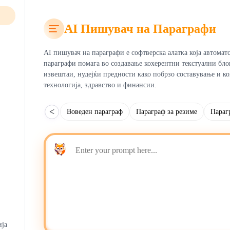
AI Пишувач на Параграфи
AI пишувач на параграфи е софтверска алатка која автомат
параграфи помага во создавање кохерентни текстуални бло
извештаи, нудејќи предности како побрзо составување и к
технологија, здравство и финансии.
<
Воведен параграф
Параграф за резиме
Параг
ија