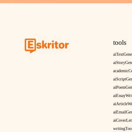
tools
aiTextGene
aiStoryGen
academicCo
aiScriptGe
aiPoemGen
aiEssayWri
aiArticleWr
aiEmailGen
aiCoverLet
writingToo