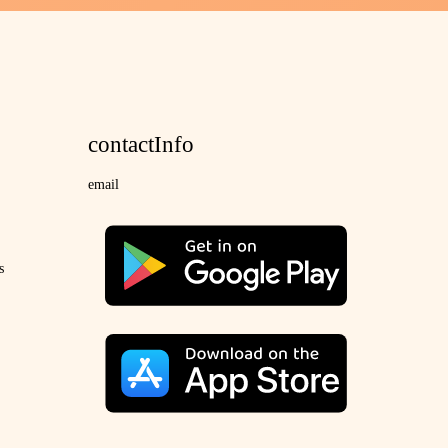
contactInfo
email
s