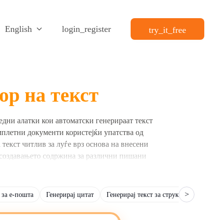
English
login_register
try_it_free
ор на текст
едни алатки кои автоматски генерираат текст
мплетни документи користејќи упатства од
 текст читлив за луѓе врз основа на внесени
 создавањето содржина за различни пишани
ншки материјали.
 идеи за содржина. Одредете ја читливоста на
>
 за е-пошта
Генерирај цитат
Генерирај текст за структура
Генер
, лексичката разновидност и граматичката