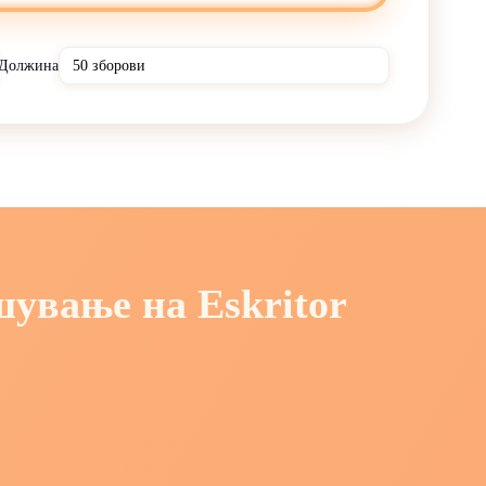
Должина
шување на Eskritor