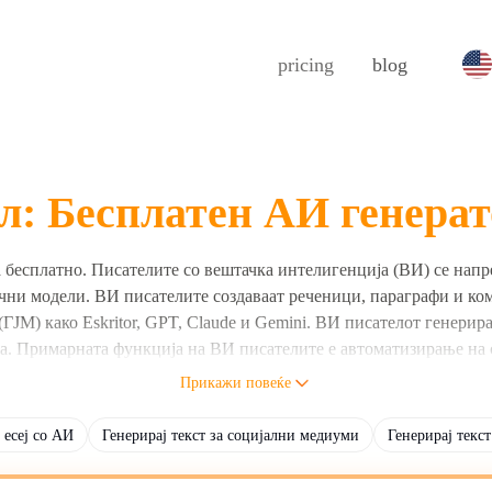
pricing
blog
: Бесплатен АИ генерат
а бесплатно. Писателите со вештачка интелигенција (ВИ) се напр
чни модели. ВИ писателите создаваат реченици, параграфи и ко
ЈМ) како Eskritor, GPT, Claude и Gemini. ВИ писателот генерира
ка. Примарната функција на ВИ писателите е автоматизирање на
вајќи блогови, статии, објави на социјални медиуми и маркети
Прикажи повеќе
вање нацрти, преработка на содржина, сумирање и наоѓање нови
есеј со АИ
Генерирај текст за социјални медиуми
Генерирај текст
тетот, експертизата, јасноста, конзистентноста на форматирањето
прецизност.