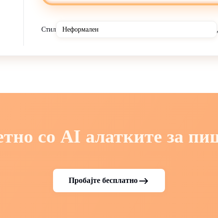
Стил
но со AI алатките за пи
Пробајте бесплатно