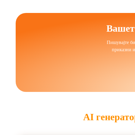
кампањите. Во образованието, тие поддрж
воведува етички загрижености, вклучу
Организациите ги решаваат предизвиците
Вашет
Бизнисите имаат корист од пониски оперативн
Пишувајте би
содржина ги прераспределуваат ресурсите
приказни и
академски проекти
ВИ писателите продолжуваат да еволуираат 
надзор останува суштински за зачувување 
писателите дејствуваат како колаборативни
AI генерато