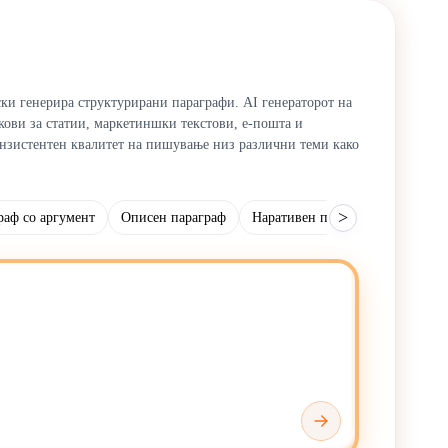
ски генерира структурирани параграфи. AI генераторот на
кови за статии, маркетиншки текстови, е-пошта и
онзистентен квалитет на пишување низ различни теми како
>
раф со аргумент
Описен параграф
Наративен параграф
Убедли