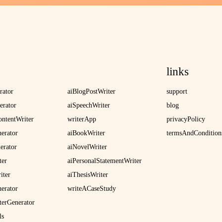
links
rator
aiBlogPostWriter
support
erator
aiSpeechWriter
blog
ntentWriter
writerApp
privacyPolicy
nerator
aiBookWriter
termsAndCondition
erator
aiNovelWriter
ter
aiPersonalStatementWriter
iter
aiThesisWriter
erator
writeACaseStudy
terGenerator
ls