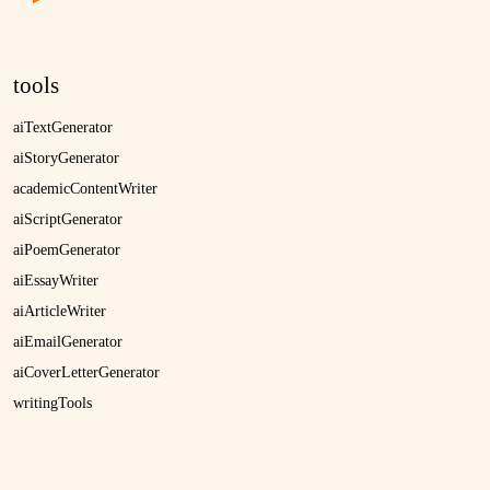
tools
aiTextGenerator
aiStoryGenerator
academicContentWriter
aiScriptGenerator
aiPoemGenerator
aiEssayWriter
aiArticleWriter
aiEmailGenerator
aiCoverLetterGenerator
writingTools