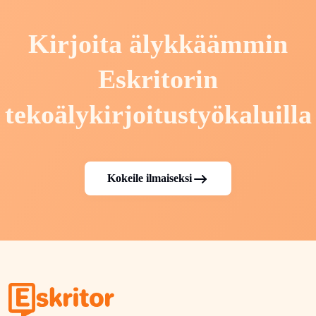
Kirjoita älykkäämmin
Eskritorin
tekoälykirjoitustyökaluilla
Kokeile ilmaiseksi