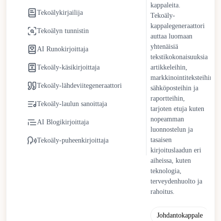
kappaleita.
tekoälykirjoittajaa. Sisältötiimit voivat kohdentaa resursseja
Tekoälykirjailija
Tekoäly-
strategiaan ja luovaan suunnitteluun. Yksityishenkilöt saavat
kappalegeneraattori
helposti saatavilla olevaa kirjoitustukea blogeihin, akateemisiin
Tekoälyn tunnistin
auttaa luomaan
projekteihin ja ammatilliseen viestintään ilman korkeita
yhtenäisiä
AI Runokirjoittaja
kustannuksia tai aikarajoitteita.
tekstikokonaisuuksia
Tekoäly-käsikirjoittaja
artikkeleihin,
Tekoälykirjoittajat kehittyvät jatkuvasti parannuksilla
markkinointiteksteihin,
kontekstuaalisessa ymmärryksessä, sävyn mukautumisessa ja
Tekoäly-lähdeviitegeneraattori
sähköposteihin ja
tyylillisessä joustavuudessa. Ihmisen valvonta pysyy
raportteihin,
Tekoäly-laulun sanoittaja
olennaisena omaperäisyyden, strategisen näkemyksen ja
tarjoten etuja kuten
nopeamman
eettisen vastuun säilyttämiseksi. Sen sijaan että korvaisivat
AI Blogikirjoittaja
luonnostelun ja
ihmiskirjoittajat, tekoälykirjoittajat toimivat
tasaisen
Tekoäly-puheenkirjoittaja
yhteistyökumppaneina, jotka virtaviivaistavat toistuvia tehtäviä
kirjoituslaadun eri
tukien samalla ihmislähtöistä luovuutta ja päätöksentekoa.
aiheissa, kuten
teknologia,
terveydenhuolto ja
rahoitus.
Johdantokappale
Y