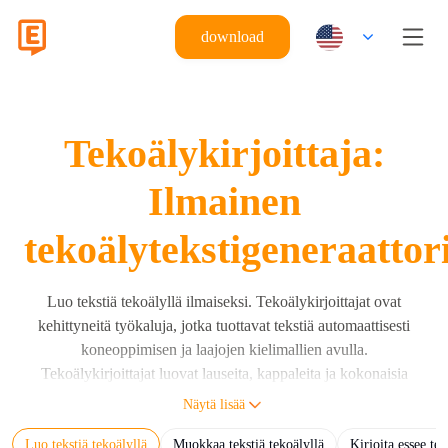
download
Tekoälykirjoittaja:
Ilmainen
tekoälytekstigeneraattor
Luo tekstiä tekoälyllä ilmaiseksi. Tekoälykirjoittajat ovat
kehittyneitä työkaluja, jotka tuottavat tekstiä automaattisesti
koneoppimisen ja laajojen kielimallien avulla.
Tekoälykirjoittajat luovat lauseita, kappaleita ja kokonaisia
dokumentteja käyttäjän ohjeiden perusteella hyödyntäen laajoja
Näytä lisää
kielimalleja (LLM) kuten Eskritor, GPT, Claude ja Gemini.
Luo tekstiä tekoälyllä
Muokkaa tekstiä tekoälyllä
Kirjoita essee tek
Tekoälykirjoittaja tuottaa ihmisluettavaa tekstiä syötettyjen