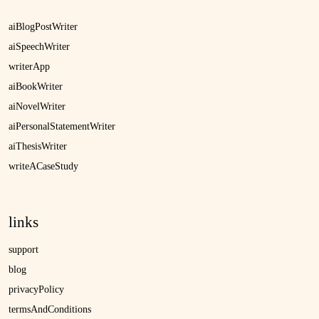
aiBlogPostWriter
aiSpeechWriter
writerApp
aiBookWriter
aiNovelWriter
aiPersonalStatementWriter
aiThesisWriter
writeACaseStudy
links
support
blog
privacyPolicy
termsAndConditions