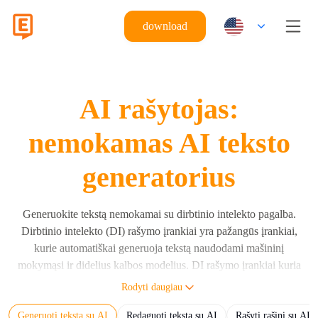
download
AI rašytojas:
nemokamas AI teksto
generatorius
Generuokite tekstą nemokamai su dirbtinio intelekto pagalba.
Dirbtinio intelekto (DI) rašymo įrankiai yra pažangūs įrankiai,
kurie automatiškai generuoja tekstą naudodami mašininį
mokymąsi ir didelius kalbos modelius. DI rašymo įrankiai kuria
sakinius, pastraipas ir pilnus dokumentus pagal vartotojo
Rodyti daugiau
nurodymus, naudodami didelius kalbos modelius (DKM),
Generuoti tekstą su AI
Redaguoti tekstą su AI
Rašyti rašinį su AI
tokius kaip Eskritor, GPT, Claude ir Gemini. DI rašymo įrankis