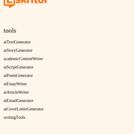
tools
aiTextGenerator
aiStoryGenerator
academicContentWriter
aiScriptGenerator
aiPoemGenerator
aiEssayWriter
aiArticleWriter
aiEmailGenerator
aiCoverLetterGenerator
writingTools