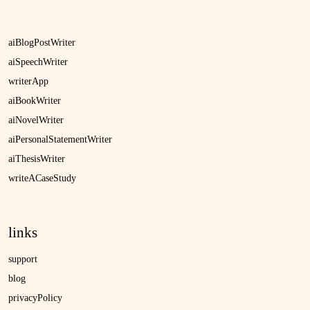
aiBlogPostWriter
aiSpeechWriter
writerApp
aiBookWriter
aiNovelWriter
aiPersonalStatementWriter
aiThesisWriter
writeACaseStudy
links
support
blog
privacyPolicy