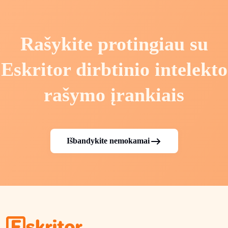
Rašykite protingiau su
Eskritor dirbtinio intelekto
rašymo įrankiais
Išbandykite nemokamai