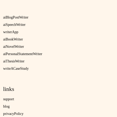
aiBlogPostWriter
aiSpeechWriter
writerApp
aiBookWriter
aiNovelWriter
aiPersonalStatementWriter
aiThesisWriter
writeACaseStudy
links
support
blog
privacyPolicy