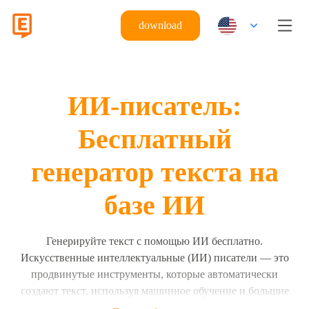
download
ИИ-писатель:
Бесплатный
генератор текста на
базе ИИ
Генерируйте текст с помощью ИИ бесплатно.
Искусственные интеллектуальные (ИИ) писатели — это
продвинутые инструменты, которые автоматически
создают текст, используя машинное обучение и большие
языковые модели. ИИ-писатели создают предложения,