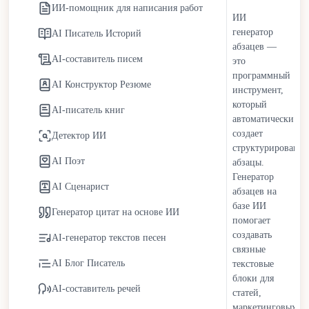
ИИ-помощник для написания работ
масштабируемую персонализированную коммуникацию.
ИИ
В маркетинге они позволяют командам эффективно
генератор
AI Писатель Историй
абзацев —
масштабировать кампании. В образовании они
AI-составитель писем
это
поддерживают репетиторство, составление заданий и
программный
разработку учебных материалов. Однако зависимость от
AI Конструктор Резюме
инструмент,
ИИ-писателей вызывает этические проблемы, включая
который
AI-писатель книг
риски плагиата, вопросы аутентичности контента и
автоматически
распространение дезинформации. Организации решают
создает
Детектор ИИ
эти проблемы, принимая более строгие протоколы
структурированн
AI Поэт
абзацы.
проверки фактов и политики прозрачности для контента,
Генератор
созданного ИИ.
AI Сценарист
абзацев на
базе ИИ
Компании получают выгоду от снижения операционных
Генератор цитат на основе ИИ
помогает
затрат и более быстрого времени выполнения
создавать
AI-генератор текстов песен
маркетинговых задач, используя бесплатного ИИ-
связные
писателя. Команды по созданию контента
AI Блог Писатель
текстовые
перераспределяют ресурсы на стратегию и творческое
блоки для
AI-составитель речей
планирование. Частные лица получают доступную
статей,
поддержку в написании для блогов, академических
маркетинговых