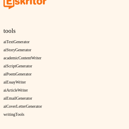
tools
aiTextGenerator
aiStoryGenerator
academicContentWriter
aiScriptGenerator
aiPoemGenerator
aiEssayWriter
aiArticleWriter
aiEmailGenerator
aiCoverLetterGenerator
writingTools