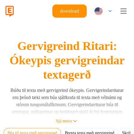
download
Gervigreind Ritari:
Ókeypis gervigreindar
textagerð
Búðu til texta með gervigreind ókeypis. Gervigreindarritarar
eru þróuð tæki sem búa sjálfkrafa til texta með vélnámi og
stórum tungumálalíkönum. Gervigreindarritarar búa til
setningar, málsgreinar og heildstæð skjöl út frá fyrirmælum
notenda með stórum tungumálalíkönum (LLMs) eins og
Sjá meira
Eskritor, GPT, Claude og Gemini. Gervigreindarritari býr til
Búa til texta með gervigreind
Breyta texta með gervigreind
Skrifa
mannlegan texta byggðan á inntaksfyrirmælum, reikniriti og