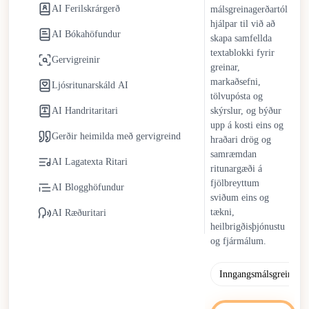
AI Ferilskrárgerð
samskipti án mikils kostnaðar eða tímakröfu.
málsgreinagerðartól
hjálpar til við að
AI Bókahöfundur
Gervigreindarritarar halda áfram að þróast með framförum í
skapa samfellda
samhengisskilningi, aðlögun tóns og sveigjanleika í stíl.
textablokki fyrir
Gervigreinir
greinar,
Mannlegt eftirlit er áfram nauðsynlegt til að viðhalda frumleika,
markaðsefni,
Ljósritunarskáld AI
stefnumótandi innsýn og siðferðislegri ábyrgð. Frekar en að
tölvupósta og
koma í stað mannlegra rithöfunda virka gervigreindarritarar
AI Handritaritari
skýrslur, og býður
sem samstarfsaðilar sem straumlínulaga endurtekningarsöm
upp á kosti eins og
verkefni en styðja jafnframt við sköpun og ákvarðanatöku
Gerðir heimilda með gervigreind
hraðari drög og
undir mannlegri stjórn.
samræmdan
AI Lagatexta Ritari
ritunargæði á
fjölbreyttum
AI Blogghöfundur
sviðum eins og
tækni,
AI Ræðuritari
heilbrigðisþjónustu
og fjármálum.
Inngangsmálsgrein