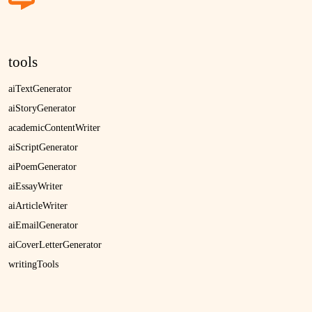
tools
aiTextGenerator
aiStoryGenerator
academicContentWriter
aiScriptGenerator
aiPoemGenerator
aiEssayWriter
aiArticleWriter
aiEmailGenerator
aiCoverLetterGenerator
writingTools