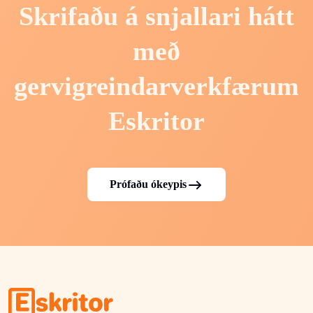
Skrifaðu á snjallari hátt
með
gervigreindarverkfærum
Eskritor
Prófaðu ókeypis