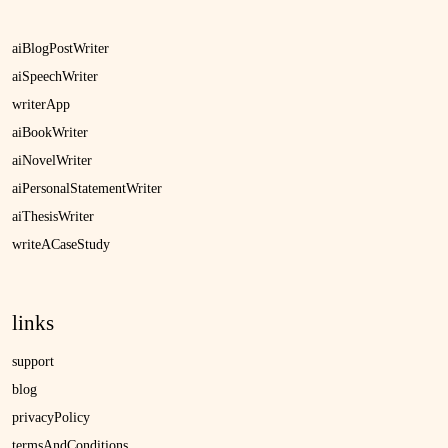
aiBlogPostWriter
aiSpeechWriter
writerApp
aiBookWriter
aiNovelWriter
aiPersonalStatementWriter
aiThesisWriter
writeACaseStudy
links
support
blog
privacyPolicy
termsAndConditions