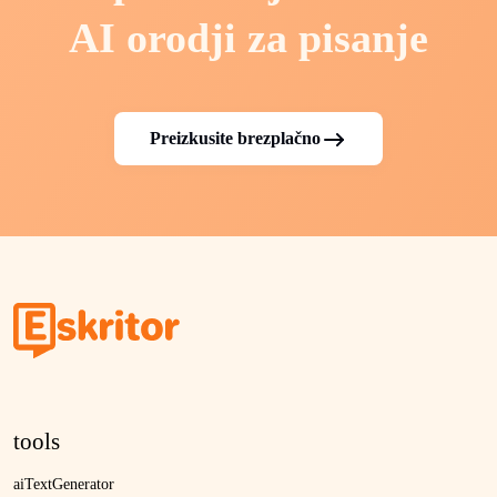
AI orodji za pisanje
Preizkusite brezplačno
tools
aiTextGenerator