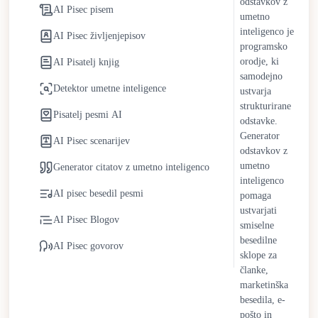
odstavkov z
brezplačnega UI pisca. Ekipe za vsebino prerazporejajo vire v
AI Pisec pisem
umetno
strategijo in kreativno načrtovanje. Posamezniki pridobijo
inteligenco je
AI Pisec življenjepisov
dostopno podporo pri pisanju za bloge, akademske projekte in
programsko
profesionalno komunikacijo brez visokih stroškov ali časovnih
orodje, ki
AI Pisatelj knjig
samodejno
obremenitev.
Detektor umetne inteligence
ustvarja
UI pisci se še naprej razvijajo z izboljšavami v kontekstualnem
strukturirane
Pisatelj pesmi AI
odstavke.
razumevanju, prilagajanju tona in slogovni prilagodljivosti.
Generator
Človeški nadzor ostaja bistven za ohranjanje izvirnosti,
AI Pisec scenarijev
odstavkov z
strateških vpogledov in etične odgovornosti. Namesto da bi
umetno
Generator citatov z umetno inteligenco
nadomestili človeške pisce, UI pisci delujejo kot sodelovalni
inteligenco
partnerji, ki racionalizirajo ponavljajoče se naloge, hkrati pa
AI pisec besedil pesmi
pomaga
podpirajo ustvarjalnost in odločanje pod človeškim vodstvom.
ustvarjati
AI Pisec Blogov
smiselne
besedilne
AI Pisec govorov
sklope za
članke,
marketinška
besedila, e-
pošto in