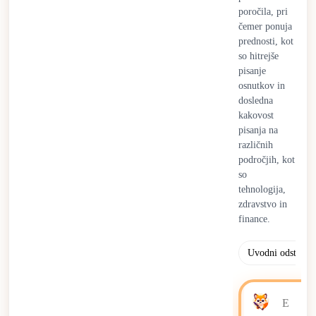
poročila, pri
čemer ponuja
prednosti, kot
so hitrejše
pisanje
osnutkov in
dosledna
kakovost
pisanja na
različnih
področjih, kot
so
tehnologija,
zdravstvo in
finance.
Uvodni odstavek