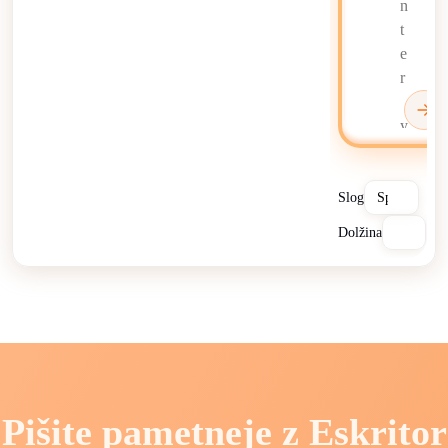
Slog
Dolžina
Pišite pametneje z Eskritor