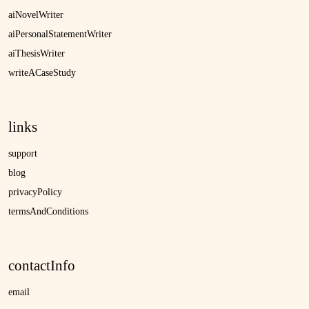
aiNovelWriter
aiPersonalStatementWriter
aiThesisWriter
writeACaseStudy
links
support
blog
privacyPolicy
termsAndConditions
contactInfo
email