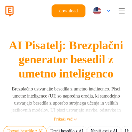
download
AI Pisatelj: Brezplačni
generator besedil z
umetno inteligenco
Brezplačno ustvarjajte besedila z umetno inteligenco. Pisci
umetne inteligence (UI) so napredna orodja, ki samodejno
ustvarjajo besedila z uporabo strojnega učenja in velikih
jezikovnih modelov. UI pisci ustvarjajo stavke, odstavke in
celotne dokumente na podlagi navodil uporabnikov z uporabo
Prikaži več
velikih jezikovnih modelov (LLM), kot so Eskritor, GPT,
Ustvari besedilo z AI
Uredi besedilo z AI
Napiši esej z AI
Ustv
Claude in Gemini. UI pisec ustvarja človeku berljivo besedilo