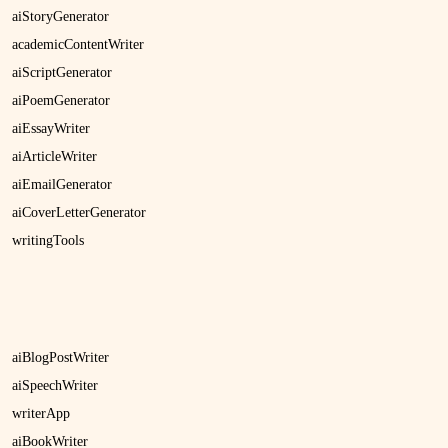
aiStoryGenerator
academicContentWriter
aiScriptGenerator
aiPoemGenerator
aiEssayWriter
aiArticleWriter
aiEmailGenerator
aiCoverLetterGenerator
writingTools
aiBlogPostWriter
aiSpeechWriter
writerApp
aiBookWriter