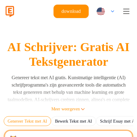
download
AI Schrijver: Gratis AI
Tekstgenerator
Genereer tekst met AI gratis. Kunstmatige intelligentie (AI)
schrijfprogramma's zijn geavanceerde tools die automatisch
tekst genereren met behulp van machine learning en grote
taalmodellen. AI-schrijvers creëren zinnen, alinea's en complete
documenten op basis van gebruikersinstructies met behulp van
Meer weergeven
grote taalmodellen (LLM's) zoals Eskritor, GPT, Claude en
Genereer Tekst met AI
Bewerk Tekst met AI
Schrijf Essay met AI
Gemini. AI-schrijvers genereren menselijk leesbare tekst op
basis van invoerprompts, algoritmen en trainingsgegevens. De
primaire functie van AI-schrijvers is het automatiseren van