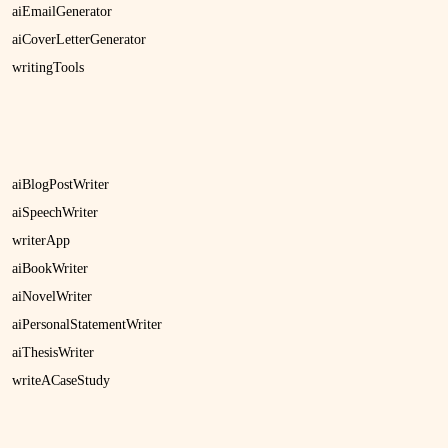
aiEmailGenerator
aiCoverLetterGenerator
writingTools
aiBlogPostWriter
aiSpeechWriter
writerApp
aiBookWriter
aiNovelWriter
aiPersonalStatementWriter
aiThesisWriter
writeACaseStudy