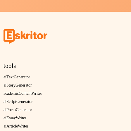
tools
aiTextGenerator
aiStoryGenerator
academicContentWriter
aiScriptGenerator
aiPoemGenerator
aiEssayWriter
aiArticleWriter