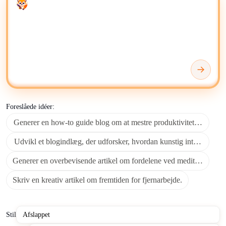
Enter your prompt
formater, herunder blogs, artikler, opslag på sociale medier og
marketingmaterialer.
Brug AI-skribenter og generatorer til udkastgenerering,
omskrivning af indhold, opsummering og til at finde nye
indholdsidéer. Bestem tekstens læsbarhed, længde, sentiment,
tonalitet, ekspertise, klarhed, formateringskonsistens, leksikalsk
diversitet og grammatisk præcision.
Foreslåede idéer:
Du kan gemme, organisere og redigere dit AI-genererede
Generer en how-to guide blog om at mestre produktivitetsvaner.
indhold ved hjælp af værktøjer som
Microsoft OneNote
,
Google Drive
eller
Google Docs
, afhængigt af dit foretrukne
Udvikl et blogindlæg, der udforsker, hvordan kunstig intelligens t
arbejdsområde.
Generer en overbevisende artikel om fordelene ved meditation.
Til avanceret indholdsstyring og samarbejdsredigering giver
Skriv en kreativ artikel om fremtiden for fjernarbejde.
platforme som
Notion
fleksible miljøer til at forfine og
distribuere AI-genereret tekst effektivt. Når du verificerer fakta
eller udforsker baggrundskontekst, kan henvisning til
Stil
Wikipedia
supplere AI'ens output med menneskekureret viden.