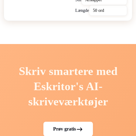
Længde
Skriv smartere med
Eskritor's AI-
skriveværktøjer
Prøv gratis