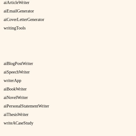
aiArticleWriter
aiEmailGenerator
aiCoverLetterGenerator
writingTools
aiBlogPostWriter
aiSpeechWriter
writerApp
aiBookWriter
aiNovelWriter
aiPersonalStatementWriter
aiThesisWriter
writeACaseStudy