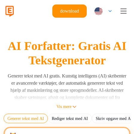
download
AI Forfatter: Gratis AI
Tekstgenerator
Generer tekst med AI gratis. Kunstig intelligens (AI) skribenter
er avancerede værktøjer, der automatisk genererer tekst ved
hjælp af maskinlæring og store sprogmodeller. AI-skribenter
skaber sætninger, afsnit og komplette dokumenter ud fra
brugerinstruktioner ved hjælp af store sprogmodeller (LLMs)
Vis mere
som Eskritor, GPT, Claude og Gemini. AI-skribenter genererer
Generer tekst med AI
Rediger tekst med AI
Skriv opgave med AI
menneskelæselig tekst baseret på input-prompts, algoritmer og
træningsdata. Den primære funktion af AI-skribenter er at
automatisere indholdsproduktion til forskellige skriftlige