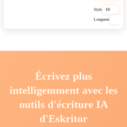
Style
Longueur
Écrivez plus
intelligemment avec les
outils d'écriture IA
d'Eskritor