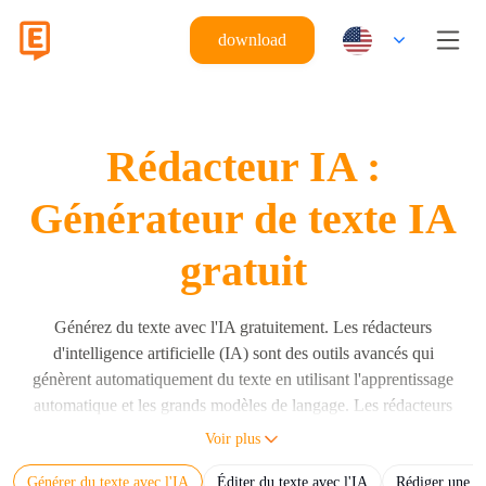
download
Rédacteur IA :
Générateur de texte IA
gratuit
Générez du texte avec l'IA gratuitement. Les rédacteurs
d'intelligence artificielle (IA) sont des outils avancés qui
génèrent automatiquement du texte en utilisant l'apprentissage
automatique et les grands modèles de langage. Les rédacteurs
IA créent des phrases, des paragraphes et des documents
Voir plus
complets à partir d'instructions utilisateur en utilisant des grands
Générer du texte avec l'IA
Éditer du texte avec l'IA
Rédiger une di
modèles de langage (LLM) comme Eskritor, GPT, Claude et