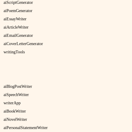
aiScriptGenerator
aiPoemGenerator
aiEssayWriter
aiArticleWriter
aiEmailGenerator
aiCoverLetterGenerator
writingTools
aiBlogPostWriter
aiSpeechWriter
writerApp
aiBookWriter
aiNovelWriter
aiPersonalStatementWriter