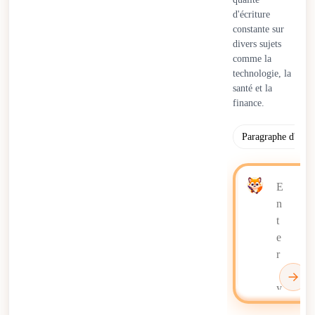
collaboratifs qui rationalisent les tâches répétitives tout en
d'écriture
soutenant la créativité et la prise de décision dirigées par
constante sur
l'humain.
divers sujets
comme la
technologie, la
santé et la
finance.
Paragraphe d'intr