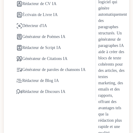
logiciel qui
Rédacteur de CV IA
diffusion de désinformation. Les organisations relèvent ces
génère
défis en adoptant des protocoles de vérification des faits plus
automatiquement
Écrivain de Livre IA
stricts et des politiques de transparence pour le contenu généré
des
Détecteur d'IA
paragraphes
par IA.
structurés. Un
Générateur de Poèmes IA
Les entreprises bénéficient de coûts opérationnels réduits et de
générateur de
paragraphes IA
délais de commercialisation plus rapides en utilisant un
Rédacteur de Script IA
aide à créer des
rédacteur IA gratuit. Les équipes de contenu réaffectent les
blocs de texte
Générateur de Citations IA
ressources à la stratégie et à la planification créative. Les
cohérents pour
particuliers obtiennent un soutien rédactionnel accessible pour
Générateur de paroles de chansons IA
des articles, des
les blogs, les projets académiques et la communication
textes
Rédacteur de Blog IA
professionnelle sans coûts élevés ni contraintes de temps.
marketing, des
emails et des
Rédacteur de Discours IA
Les rédacteurs IA continuent d'évoluer avec des améliorations
rapports,
dans la compréhension contextuelle, l'adaptation du ton et la
offrant des
avantages tels
flexibilité stylistique. La supervision humaine reste essentielle
que la
pour préserver l'originalité, la vision stratégique et la
rédaction plus
responsabilité éthique. Plutôt que de remplacer les rédacteurs
rapide et une
humains, les rédacteurs IA agissent comme des partenaires
qualité