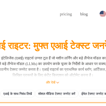
pricing
blog
 राइटर: मुफ्त एआई टेक्स्ट जन
 इंटेलिजेंस (एआई) राइटर्स उन्नत टूल हैं जो मशीन लर्निंग और बड़े लैंग्वेज मॉडल 
़े लैंग्वेज मॉडल (LLMs) का उपयोग करके यूजर के निर्देशों के आधार पर वाक्य, 
नव-पठनीय टेक्स्ट जनरेट करता है। एआई राइटर्स का प्राथमिक कार्य ब्लॉग, आर्टिकल
लिखित प्रारूपों के लिए कंटेंट क्रिएशन को ऑटोमेट करना है।
और देखें
टेंट आइडिया खोजने के लिए एआई राइटर्स और जनरेटर्स का उपयोग करें। टेक्स्ट की 
फॉर्मेटिंग निरंतरता, शब्द विविधता और व्याकरणिक सटीकता निर्धारित करें।
एआई के साथ निबंध लिखें
सोशल मीडिया टेक्स्ट जनरेट करें
ईमेल टेक्स्ट जनरेट कर
e
,
Google Drive
, या
Google Docs
जैसे टूल्स का उपयोग करके स्टोर, ऑर्गनाइ
निर्भर करता है।