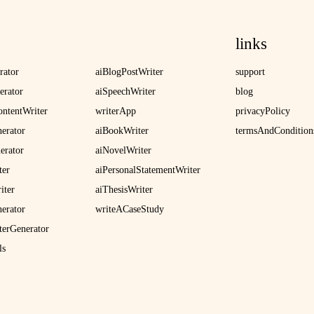
links
rator
aiBlogPostWriter
support
erator
aiSpeechWriter
blog
ntentWriter
writerApp
privacyPolicy
nerator
aiBookWriter
termsAndCondition
erator
aiNovelWriter
ter
aiPersonalStatementWriter
iter
aiThesisWriter
erator
writeACaseStudy
terGenerator
ls