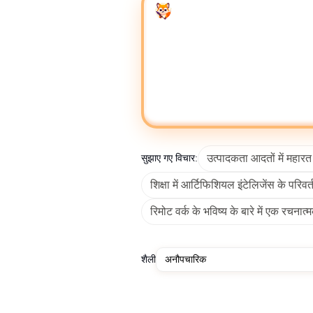
Enter your prompt
उन्नत कंटेंट मैनेजमेंट और कोलैबोरेटिव एडिटिंग के लिए,
N
जांच करते समय या पृष्ठभूमि संदर्
जल्दी से पेशेवर रूप से पठनीय टेक्स्ट जनरेट करें, स्टाइ
दोहराते हैं, और जेनेरिक वाक्यांश जनरेट करते हैं क्यों
एक फ्री एआई राइटिंग जनरेटर ई-कॉमर्स, मीडिया संगठनों, 
रिपोर्टिंग के लिए एआई राइटर्स का उपयोग करते हैं। व्यक
उत्पादकता आदतों में महार
सुझाए गए विचार:
सर्विस स्क्रिप्ट जनरेटर्स और
शिक्षा में आर्टिफिशियल इंटेलिजेंस के परि
एआई राइटर्स मार्केटिंग, शिक्षा, पत्रकारिता और ई-कॉमर्स 
टीमों को कुशलतापूर्वक कैंपेन स्केल करने की अनुमति देते ह
रिमोट वर्क के भविष्य के बारे में एक रचनात
प्लेजरिज्म जोखिम, कंटेंट प्रामाणिकता मुद्दों और गलत स
शैली
फ्री एआई राइटर का उपयोग करके व्यवसायों को कम प
पुनर्आवंटन करती हैं। व्यक्तियों को ब्लॉग, 