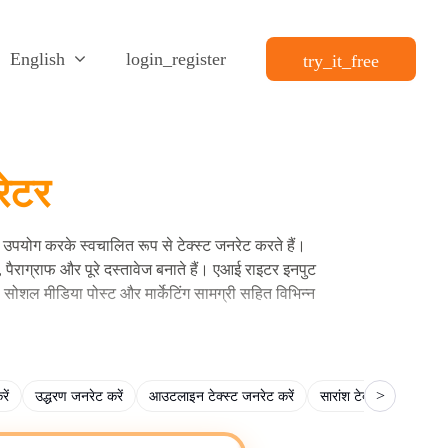
English
login_register
try_it_free
रेटर
का उपयोग करके स्वचालित रूप से टेक्स्ट जनरेट करते हैं।
पैराग्राफ और पूरे दस्तावेज बनाते हैं। एआई राइटर इनपुट
, सोशल मीडिया पोस्ट और मार्केटिंग सामग्री सहित विभिन्न
पठनीयता, लंबाई, भावना, टोनैलिटी, विशेषज्ञता, स्पष्टता,
>
ें
उद्धरण जनरेट करें
आउटलाइन टेक्स्ट जनरेट करें
सारांश टेक्स्ट जनरेट करें
ज और एडिट कर सकते हैं, जो आपके पसंदीदा वर्कस्पेस पर