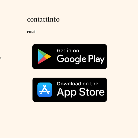
contactInfo
email
s