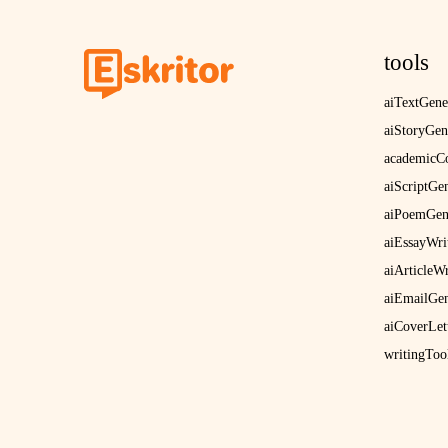
tools
aiTextGene
aiStoryGen
academicCo
aiScriptGe
aiPoemGen
aiEssayWri
aiArticleWr
aiEmailGen
aiCoverLet
writingToo