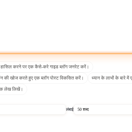
otion
जैसे प्लेटफॉर्म एआई-जनरेटेड टेक्स्ट को कुशलतापूर्वक परिष्कृत और वितरि
भ का पता लगाते समय,
Wikipedia
का संदर्भ देना एआई के आउटपुट को मानव-क्यूरेट
लिस्टिक निरंतरता बनाए रखें, और आउटपुट में कई भाषाओं का समर्थन करें। एआई राइटिंग
कि एआई राइटर्स सटीक और अनुचित दोनों जानकारी वाले ट्रेनिंग डेटा पर निर्भर करते
विस्तृत विषय विशेषज्ञता के साथ संघर्ष करते हैं।
शैक्षिक संस्थानों और SaaS प्रदाताओं सहित उद्योगों की सेवा करता है। व्यवसाय कं
्ति एकेडमिक राइटिंग, रिज्यूमे क्रिएशन और पर्सनल ब्लॉगिंग के लिए एआई राइटर्स क
त हासिल करने पर एक कैसे-करे गाइड ब्लॉग जनरेट करें।
 एकेडमिक ड्राफ्टिंग असिस्टेंट्स वर्कफ़्लो को तेज करने और प्रकाशन क्षमताओं का व
वर्तन की खोज करते हुए एक ब्लॉग पोस्ट विकसित करें।
ध्यान के लाभों के बारे 
जैसे उद्योगों को कंटेंट क्रिएशन समय को कम करके और स्केलेबल पर्सनलाइज्ड कम्युनि
ैं। शिक्षा में, वे ट्यूटरिंग, असाइनमेंट ड्राफ्टिंग और इंस्ट्रक्शनल मटेरियल डेवलप
्मक लेख लिखें।
ूचना के प्रसार सहित नैतिक चिंताएं पैदा करती है। संगठन एआई-जनरेटेड कंटेंट के
अपनाकर चुनौतियों का समाधान करते हैं।
लंबाई
रिचालन लागत और तेज मार्केटिंग टर्नअराउंड टाइम का लाभ मिलता है। कंटेंट ट
एकेडमिक प्रोजेक्ट्स और प्रोफेशनल कम्युनिकेशन के लिए उच्च लागत या समय के बोझ