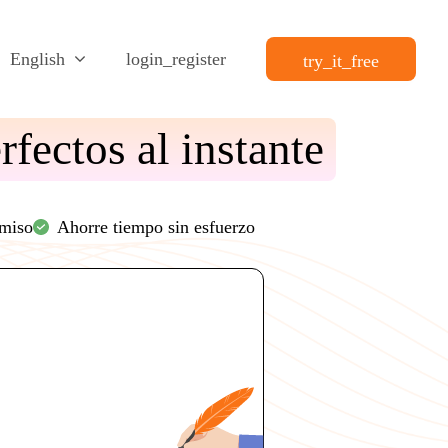
English
login_register
try_it_free
rfectos al instante
omiso
Ahorre tiempo sin esfuerzo