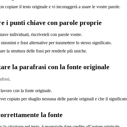
n copiare il testo originale e vi incoraggerà a usare le vostre parole.
re i punti chiave con parole proprie
iave individuati, riscriveteli con parole vostre.
sinonimi e frasi alternative per trasmettere lo stesso significato.
re la struttura delle frasi per renderle più uniche.
are la parafrasi con la fonte originale
afrasi,
 lavoro con la fonte originale.
ver copiato per sbaglio nessuna delle parole originali e che il significato
correttamente la fonte
la citazione nel testo, è essenziale dare credito all’autore originale.