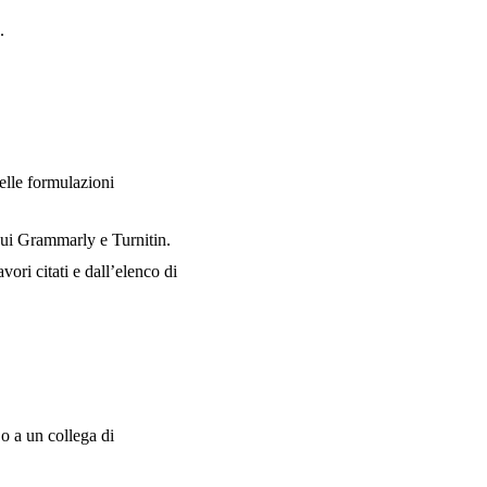
.
delle formulazioni
 cui Grammarly e Turnitin.
vori citati e dall’elenco di
o a un collega di