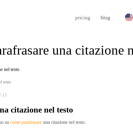
pricing
blog
afrasare una citazione n
l testo
7-11
a citazione nel testo
so su
come parafrasare
una citazione nel testo: