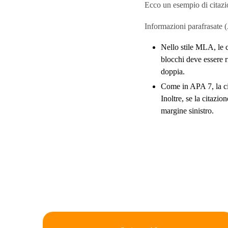
Ecco un esempio di citazi
Informazioni parafrasate (
Nello stile MLA, le ci
blocchi deve essere ri
doppia.
Come in APA 7, la ci
Inoltre, se la citazio
margine sinistro.