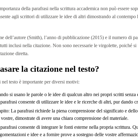
portanza della parafrasi nella scrittura accademica non può essere sopr
sente agli scrittori di utilizzare le idee di altri dimostrando al contemp
me dell’autore (Smith), l’anno di pubblicazione (2015) e il numero di pag
utti inclusi nella citazione. Non sono necessarie le virgolette, poiché si 
tazione diretta.
sare la citazione nel testo?
i nel testo è importante per diversi motivi:
ndo si usano le parole o le idee di qualcun altro nei propri scritti senza 
a parafrasi consente di utilizzare le idee e le ricerche di altri, pur dando c
pito: La parafrasi richiede la piena comprensione del significato e dello
 vostre, dimostrate di avere una chiara comprensione del materiale.
 parafrasi consente di integrare le fonti esterne nella propria scrittura. Q
rgomentazioni e idee e a fornire prove a sostegno delle vostre affermazio