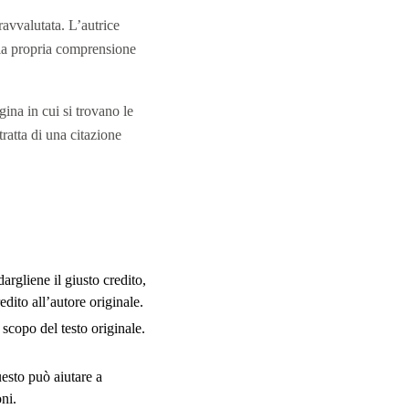
avvalutata. L’autrice
o la propria comprensione
ina in cui si trovano le
tratta di una citazione
dargliene il giusto credito,
redito all’autore originale.
 scopo del testo originale.
uesto può aiutare a
ni.