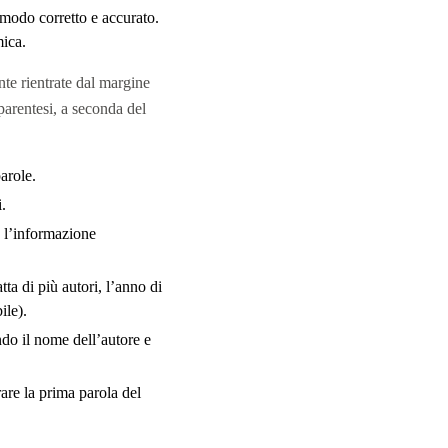
 modo corretto e accurato.
mica.
nte rientrate dal margine
 parentesi, a seconda del
arole.
.
o l’informazione
ta di più autori, l’anno di
ile).
ndo il nome dell’autore e
are la prima parola del