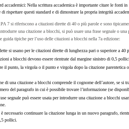
rd accademici: Nella scrittura accademica è importante citare le fonti in
 di rispettare questi standard e di dimostrare la propria integrità accade
PA 7 si riferiscono a citazioni dirette di 40 o più parole e sono tipicame
r introdurre una citazione a blocchi, si può usare una frase segnale o una
 guida tipiche per l’uso delle citazioni a blocchi nella 7a edizione:
tte si usano per le citazioni dirette di lunghezza pari o superiore a 40 p
zioni a blocchi devono essere rientrate dal margine sinistro di 0,5 pollici
e il punto, la virgola o il punto e virgola dopo la citazione parentetica 
ne di una citazione a blocchi comprende il cognome dell’autore, se si trat
mero del paragrafo in cui è possibile trovare l’informazione (se disponib
ase segnale può essere usata per introdurre una citazione a blocchi usa
one.
 necessario continuare la citazione lunga in un nuovo paragrafo, rientr
5 pollici.