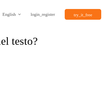
English
login_register
try_it_free
el testo?