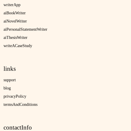
writerApp
aiBookWriter
aiNovelWriter
aiPersonalStatementWriter
aiThesisWriter
writeACaseStudy
links
support
blog
privacyPolicy
termsAndConditions
contactInfo