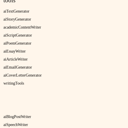
tools
aiTextGenerator
aiStoryGenerator
academicContentWriter
aiScriptGenerator
aiPoemGenerator
aiEssayWriter
aiArticleWriter
aiEmailGenerator
aiCoverLetterGenerator
writingTools
aiBlogPostWriter
aiSpeechWriter